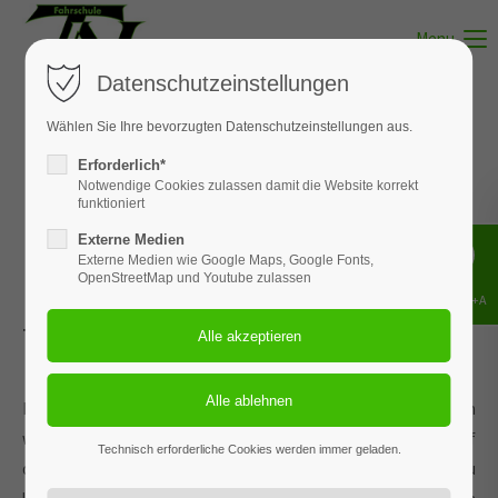
Menu
Datenschutzeinstellungen
Wählen Sie Ihre bevorzugten Datenschutzeinstellungen aus.
Erforderlich*
Theorie
Notwendige Cookies zulassen damit die Website korrekt
funktioniert
Munster
Externe Medien
Externe Medien wie Google Maps, Google Fonts,
OpenStreetMap und Youtube zulassen
Shift+Alt+A
Terminkalender für den Theorieunterricht in Munster.
Die Theorie-Themen werden fortlaufend ausgebildet. Wann
welches Thema dran ist, siehst Du in den Kalenderdaten auf
Technisch erforderliche Cookies werden immer geladen.
dieser Seite. Welche Themen und wie viele Stunden Du