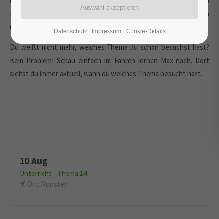
letztendlich brauchst hängt davon ab, ob Du Deinen ersten
Führerschein machst oder Deinen bestehenden Führerschein
mit einer anderen Klasse erweiterst.
Datenschutz
Impressum
Cookie-Details
Du weißt nicht mehr, welches Thema du schon besuchst hast?
Kein Problem! Schau einfach im Fahren lernen Max nach. Dort
siehst du immer aktuell, wann du welches Thema besucht hast.
10 Aug
Unterricht - Thema 14
Ort: Munster