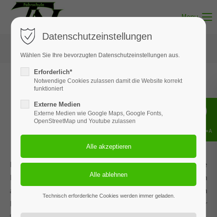
Menu
Datenschutzeinstellungen
Wählen Sie Ihre bevorzugten Datenschutzeinstellungen aus.
Erforderlich*
Notwendige Cookies zulassen damit die Website korrekt
funktioniert
So sehen coole
Externe Medien
Führerscheinneulinge
aus
Externe Medien wie Google Maps, Google Fonts,
OpenStreetMap und Youtube zulassen
Shift+Alt+A
Endlich nicht mehr auf das Elterntaxi angewiesen. Genauso, wie
Ihr schon mit beiden Beinen fest im Leben steht, sollten nun
auch alle vier Räder immer sicheren Bodenkontakt halten. Zum
Technisch erforderliche Cookies werden immer geladen.
Führerschein wünschen wir Euch, dass Ihr nie schneller als Euer
Schutzengel fahrt und immer heil an Eurem Ziel ankommt!