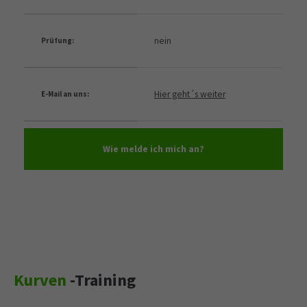
nein
Prüfung:
Hier geht´s weiter
E-Mail an uns:
Wie melde ich mich an?
Kurven
-Training