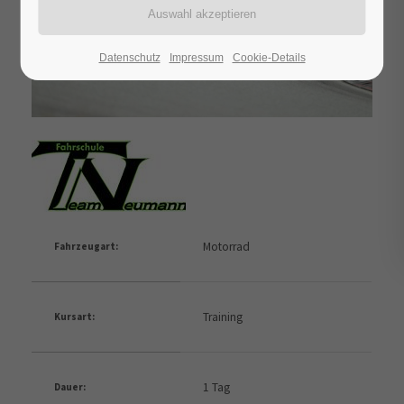
Datenschutz
Impressum
Cookie-Details
Motorrad
Fahrzeugart:
Training
Kursart:
1 Tag
Dauer: