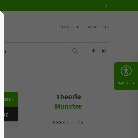
Hilfe
Impressum
Datenschutz
akt
Shift+Alt+A
Theorie
 2026 >
Munster
ntag