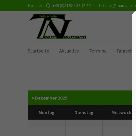
Hotline:
+49 (0)5192 / 88 73 35
mail@man-ist-de
Startseite
Aktuelles
Termine
Fahrschu
< Dezember 2025
Montag
Dienstag
Mittwoch