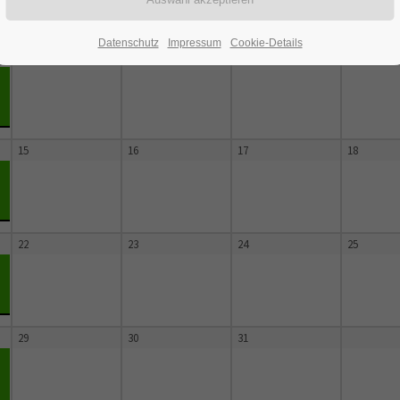
Datenschutz
Impressum
Cookie-Details
8
9
10
11
15
16
17
18
22
23
24
25
29
30
31