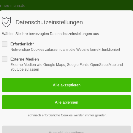
r-neu-mann.de
Datenschutzeinstellungen
Wählen Sie Ihre bevorzugten Datenschutzeinstellungen aus.
Erforderlich*
le
Lehrmittel
Kurse
Galerie
Unterricht
Kont
Notwendige Cookies zulassen damit die Website korrekt funktioniert
Externe Medien
Externe Medien wie Google Maps, Google Fonts, OpenStreetMap und
Youtube zulassen
Februar
Januar 2026
Donnerstag
Freitag
Samstag
Son
Technisch erforderliche Cookies werden immer geladen.
1
2
3
4