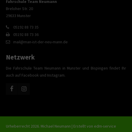
Fahrschule Team Neumann
Breloher Str. 20
29633 Munster
05192 88 73 35
05192 88 73 36
mail@man-ist-der-neu-mann.de
Netzwerk
Die Fahrschule Team Neumann in Munster und Bispingen findet Ihr
auch auf Facebook und Instagram.
Urheberrecht 2026. Michael Neumann | Erstellt von
edm-service