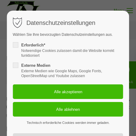
Menu
Datenschutzeinstellungen
Wählen Sie Ihre bevorzugten Datenschutzeinstellungen aus.
Erforderlich*
Notwendige Cookies zulassen damit die Website korrekt
Unterricht - Thema 14
funktioniert
Externe Medien
27.05.2022
Externe Medien wie Google Maps, Google Fonts,
OpenStreetMap und Youtube zulassen
ORT: BISPINGEN
Shift+Alt+A
Dieses Ereignis wird an den Terminen 27.01.2026, 17.03.2026,
05.05.2026 und 25.06.2026 wiederholt. Das nächste Ereignis findet
statt am
27.05.2022
. bis zum 25.06.2026.
Technisch erforderliche Cookies werden immer geladen.
Fahren mit Solokraftfahrzeugen u.