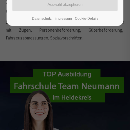
Zügen, Personen - u.
Güterbeförderung
Datenschutz
Impressum
Cookie-Details
Zusammenstellen von Zügen, Verbinden und Trennen, Fahren
mit Zügen, Personenbeförderung, Güterbeförderung,
Fahrzeugabmessungen, Sozialvorschriften.