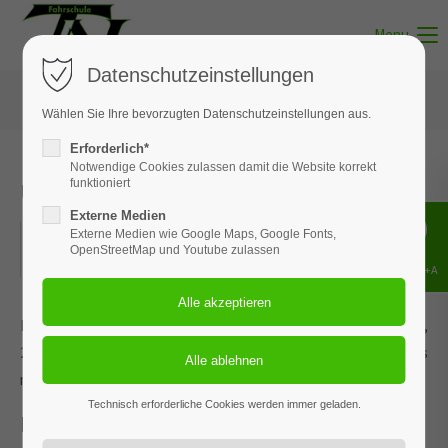
Menu
Datenschutzeinstellungen
Wählen Sie Ihre bevorzugten Datenschutzeinstellungen aus.
Erforderlich*
Notwendige Cookies zulassen damit die Website korrekt
Unterricht - Thema 12
funktioniert
Externe Medien
23.05.2022
Externe Medien wie Google Maps, Google Fonts,
OpenStreetMap und Youtube zulassen
ORT: MUNSTER
Shift+Alt+A
Dieses Ereignis wird an den Terminen 14.01.2026, 17.02.2026,
23.03.2026, 27.04.2026 und 3 weiteren Terminen wiederholt. Das
nächste Ereignis findet statt am
23.05.2022
. bis zum 04.08.2026.
Technisch erforderliche Cookies werden immer geladen.
Lebenslanges Lernen