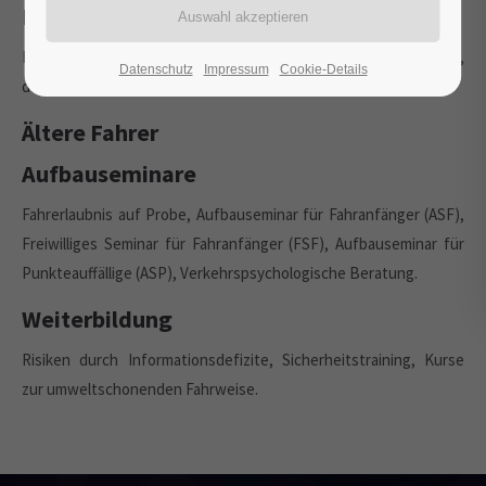
Fahranfänger und junge Fahrer
Fakten, Fahrerfahrung, Begleitetes Fahren, Risikobereitschaft,
Datenschutz
Impressum
Cookie-Details
der "Discounfall".
Ältere Fahrer
Aufbauseminare
Fahrerlaubnis auf Probe, Aufbauseminar für Fahranfänger (ASF),
Freiwilliges Seminar für Fahranfänger (FSF), Aufbauseminar für
Punkteauffällige (ASP), Verkehrspsychologische Beratung.
Weiterbildung
Risiken durch Informationsdefizite, Sicherheitstraining, Kurse
zur umweltschonenden Fahrweise.