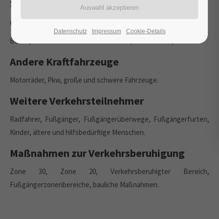
Straßenverkehr
Öffentliche Verkehrsmittel
Datenschutz
Impressum
Cookie-Details
Busse, Schulbusse und Straßenbahnen, Haltestellen, Taxen.
Andere Kraftfahrzeuge
Motorräder, Pkw, große und schwere Fahrzeuge.
Weitere Verkehrsteilnehmer
Radfahrer, Fußgänger, Fußgängerüberwege, Fußgängerfurten,
Kinder, ältere und hilfsbedürftige Menschen.
Maßnahmen zur Verkehrsberuhigung
Zone 30, Zone 20, Verkehrsberuhigter Bereich,
Fußgängerzonenbereiche, bauliche Maßnahmen.