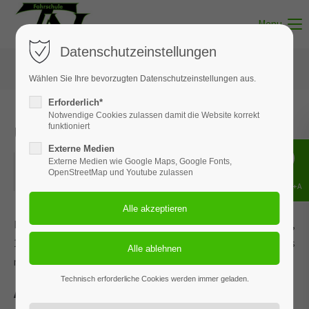
Menu
Datenschutzeinstellungen
Wählen Sie Ihre bevorzugten Datenschutzeinstellungen aus.
Erforderlich*
Notwendige Cookies zulassen damit die Website korrekt
Unterricht - Thema 08
funktioniert
Externe Medien
15.05.2022
Externe Medien wie Google Maps, Google Fonts,
OpenStreetMap und Youtube zulassen
ORT: SOLTAU
Shift+Alt+A
Dieses Ereignis wird an den Terminen 30.11.2023, 11.01.2024,
14.02.2024, 19.03.2024 und 8 weiteren Terminen wiederholt. Das
nächste Ereignis findet statt am
15.05.2022
. bis zum 12.12.2024.
Technisch erforderliche Cookies werden immer geladen.
Andere Teilnehmer im