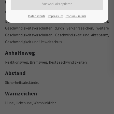
umweltschonende Fahrweise
Geschwindigkeit
Datenschutz
Impressum
Cookie-Details
Bedeutung, Wahl der Geschwindigkeit, Fehleinschätzungen,
Geschwindigkeitsvorschriften durch Verkehrszeichen, weitere
Geschwindigkeitsvorschriften, Geschwindigkeit und Akzeptanz,
Geschwindigkeit und Umweltschutz.
Anhalteweg
Reaktionsweg, Bremsweg, Restgeschwindigkeiten.
Abstand
Sicherheitsabstände.
Warnzeichen
Hupe, Lichthupe, Warnblinklicht.