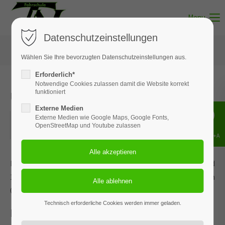
Menu
Datenschutzeinstellungen
Wählen Sie Ihre bevorzugten Datenschutzeinstellungen aus.
Erforderlich*
Notwendige Cookies zulassen damit die Website korrekt
Unterricht - Thema 02
funktioniert
Externe Medien
03.05.2022
Externe Medien wie Google Maps, Google Fonts,
OpenStreetMap und Youtube zulassen
ORT: BISPINGEN
Shift+Alt+A
Dieses Ereignis wird an den Terminen 03.02.2026, 24.03.2026 und
12.05.2026 wiederholt. Das nächste Ereignis findet statt am
03.05.2022
. bis zum 12.05.2026.
Technisch erforderliche Cookies werden immer geladen.
Persönliche Voraussetzungen /