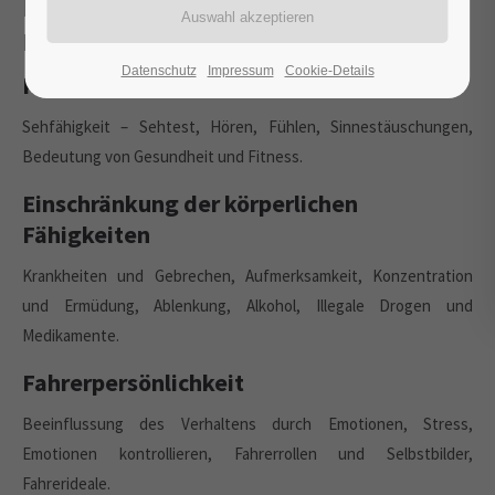
Risikofaktor Mensch, Körperliche
Fähigkeiten
Datenschutz
Impressum
Cookie-Details
Körperliche Fähigkeiten
Sehfähigkeit – Sehtest, Hören, Fühlen, Sinnestäuschungen,
Bedeutung von Gesundheit und Fitness.
Einschränkung der körperlichen
Fähigkeiten
Krankheiten und Gebrechen, Aufmerksamkeit, Konzentration
und Ermüdung, Ablenkung, Alkohol, Illegale Drogen und
Medikamente.
Fahrerpersönlichkeit
Beeinflussung des Verhaltens durch Emotionen, Stress,
Emotionen kontrollieren, Fahrerrollen und Selbstbilder,
Fahrerideale.