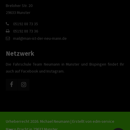
Breloher Str. 20
29633 Munster
05192 88 73 35
05192 88 73 36
mail@man-ist-der-neu-mann.de
Netzwerk
Die Fahrschule Team Neumann in Munster und Bispingen findet Ihr
auch auf Facebook und Instagram.
Urheberrecht 2026. Michael Neumann | Erstellt von
edm-service
Marco Pracht in 29633 Munster