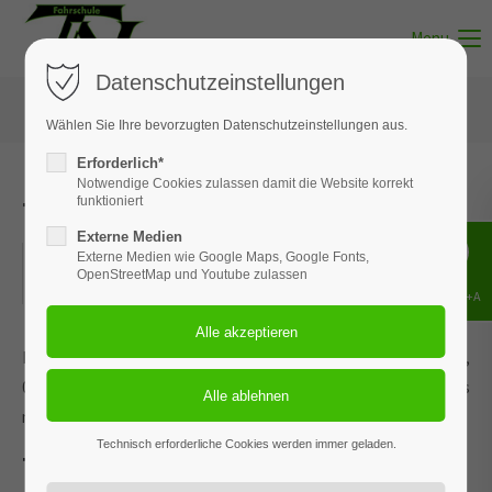
Menu
Datenschutzeinstellungen
Wählen Sie Ihre bevorzugten Datenschutzeinstellungen aus.
Erforderlich*
Notwendige Cookies zulassen damit die Website korrekt
Theorie Klasse A - Thema 2 und 4
funktioniert
Externe Medien
17.03.2025
Externe Medien wie Google Maps, Google Fonts,
OpenStreetMap und Youtube zulassen
ORT: MUNSTER
Shift+Alt+A
Dieses Ereignis wird an den Terminen 25.03.2026, 29.04.2026,
03.06.2026, 07.07.2026 und 1 weiteren Termin wiederholt. Das
nächste Ereignis findet statt am
17.03.2025
. bis zum 06.08.2026.
Technisch erforderliche Cookies werden immer geladen.
Thema 2