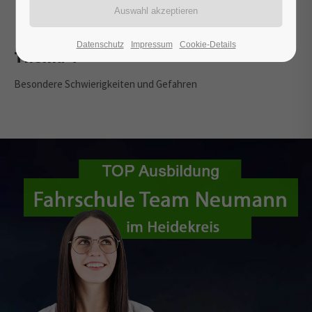
Fahrphysik
Fahrtechnik
Datenschutz
Impressum
Cookie-Details
Thema 4
Besondere Schwierigkeiten und Gefahren