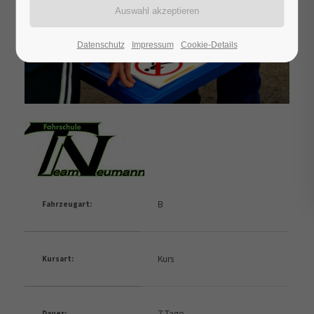
Datenschutz
Impressum
Cookie-Details
B
Fahrzeugart:
Kurs
Kursart:
7 Tage
Dauer: