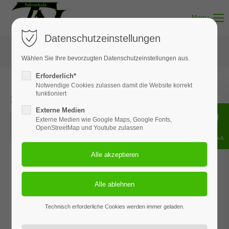
Menu
Datenschutzeinstellungen
Wählen Sie Ihre bevorzugten Datenschutzeinstellungen aus.
Erforderlich*
Notwendige Cookies zulassen damit die Website korrekt
Soltau - Theorie Klasse B in 7 Tagen
funktioniert
Externe Medien
11.07.2022 17:30–19.07.2022 20:45
Externe Medien wie Google Maps, Google Fonts,
OpenStreetMap und Youtube zulassen
ORT: FILIALE IN SOLTAU
Shift+Alt+A
Technisch erforderliche Cookies werden immer geladen.