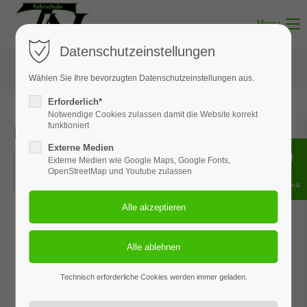
Menu
Datenschutzeinstellungen
Wählen Sie Ihre bevorzugten Datenschutzeinstellungen aus.
Erforderlich*
Notwendige Cookies zulassen damit die Website korrekt
Kurventraining | 25. Mai 2026
funktioniert
Externe Medien
25.05.2026, 08:00–16:30
Externe Medien wie Google Maps, Google Fonts,
OpenStreetMap und Youtube zulassen
ORT: AM HEIDBERGRING
Shift+Alt+A
Technisch erforderliche Cookies werden immer geladen.