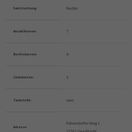
Rechts
Fahrtrichtung:
7
Anzahl Kurven:
4
Rechtskurven:
3
Linkskurven:
nein
Tankstelle:
Fahrendorfer Weg 1
Adresse:
21502 Geesthacht