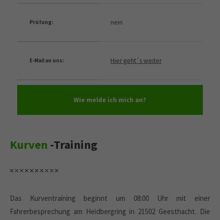
nein
Prüfung:
Hier geht´s weiter
E-Mail an uns:
Wie melde ich mich an?
Kurven
-Training
Das Kurventraining beginnt um 08:00 Uhr mit einer
Fahrerbesprechung am Heidbergring in 21502 Geesthacht. Die