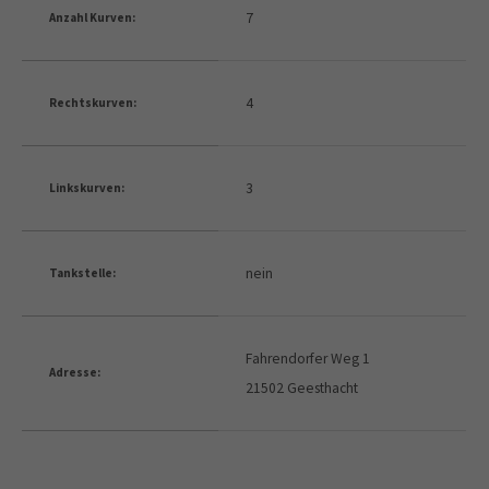
7
Anzahl Kurven:
4
Rechtskurven:
3
Linkskurven:
nein
Tankstelle:
Fahrendorfer Weg 1
Adresse:
21502 Geesthacht