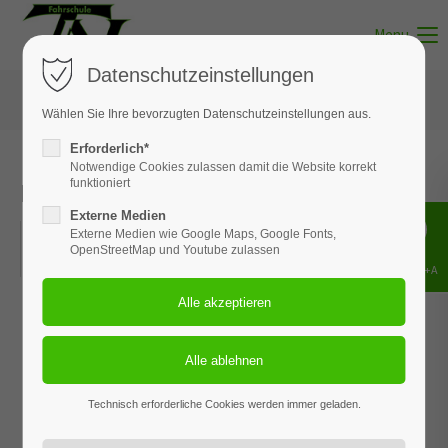
Menu
Datenschutzeinstellungen
Wählen Sie Ihre bevorzugten Datenschutzeinstellungen aus.
Erforderlich*
Notwendige Cookies zulassen damit die Website korrekt
Kurventraining | 21. April 2023
funktioniert
Externe Medien
21.04.2023, 08:00–16:30
Externe Medien wie Google Maps, Google Fonts,
OpenStreetMap und Youtube zulassen
ORT: AM HEIDBERGRING
Shift+Alt+A
Technisch erforderliche Cookies werden immer geladen.