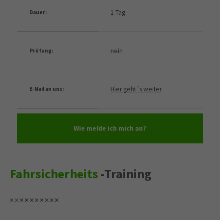
1 Tag
Dauer:
nein
Prüfung:
Hier geht´s weiter
E-Mail an uns:
Wie melde ich mich an?
Fahrsicherheits
-Training