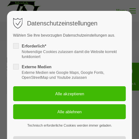
Menu
Datenschutzeinstellungen
Wählen Sie Ihre bevorzugten Datenschutzeinstellungen aus.
Erforderlich*
Notwendige Cookies zulassen damit die Website korrekt
Fahrsicherheitstraining | 06.
funktioniert
September 2025
Externe Medien
Externe Medien wie Google Maps, Google Fonts,
OpenStreetMap und Youtube zulassen
06.09.2025, 09:00–16:30
Shift+Alt+A
ORT: BISPINGEN
Technisch erforderliche Cookies werden immer geladen.