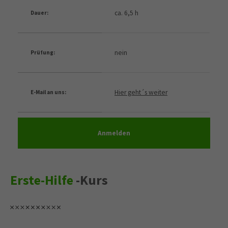
ca. 6,5 h
Dauer:
nein
Prüfung:
Hier geht´s weiter
E-Mail an uns:
Anmelden
Erste-Hilfe
-Kurs