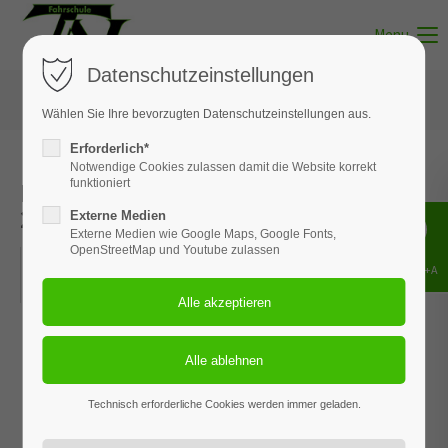
Menu
Datenschutzeinstellungen
Wählen Sie Ihre bevorzugten Datenschutzeinstellungen aus.
Erforderlich*
Notwendige Cookies zulassen damit die Website korrekt
Erste-Hilfe-Kurs | 17. Dezember
funktioniert
2022
Externe Medien
Externe Medien wie Google Maps, Google Fonts,
OpenStreetMap und Youtube zulassen
17.12.2022, 09:00–16:00
Shift+Alt+A
ORT: FILIALE IN SOLTAU
Technisch erforderliche Cookies werden immer geladen.