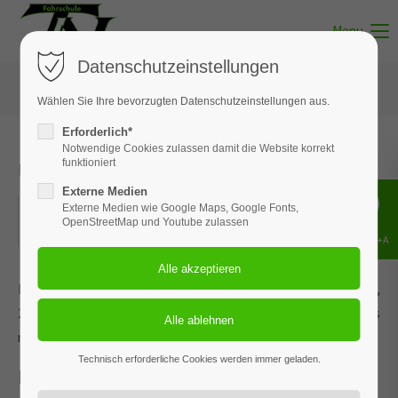
Menu
Datenschutzeinstellungen
Wählen Sie Ihre bevorzugten Datenschutzeinstellungen aus.
Erforderlich*
Notwendige Cookies zulassen damit die Website korrekt
Unterricht - Thema 14
funktioniert
Externe Medien
20.01.2026
Externe Medien wie Google Maps, Google Fonts,
OpenStreetMap und Youtube zulassen
ORT: MUNSTER
Shift+Alt+A
Dieses Ereignis wird an den Terminen 20.01.2026, 23.02.2026,
25.03.2026, 29.04.2026 und 3 weiteren Terminen wiederholt. Das
nächste Ereignis findet statt am
10.08.2026
. bis zum 10.08.2026.
Technisch erforderliche Cookies werden immer geladen.
Fahren mit Solokraftfahrzeugen u.