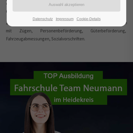
Zügen, Personen - u.
Güterbeförderung
Datenschutz
Impressum
Cookie-Details
Zusammenstellen von Zügen, Verbinden und Trennen, Fahren
mit Zügen, Personenbeförderung, Güterbeförderung,
Fahrzeugabmessungen, Sozialvorschriften.