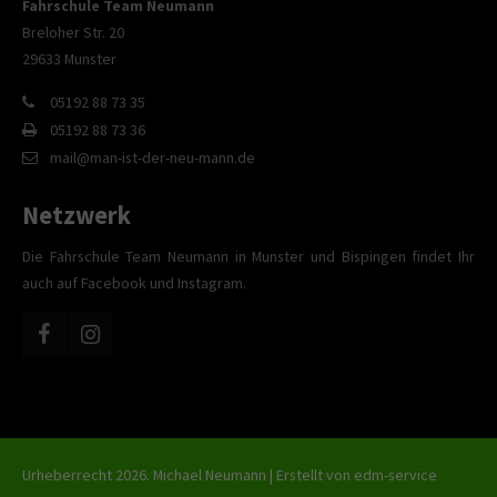
Fahrschule Team Neumann
Breloher Str. 20
29633 Munster
05192 88 73 35
05192 88 73 36
mail@man-ist-der-neu-mann.de
Netzwerk
Die Fahrschule Team Neumann in Munster und Bispingen findet Ihr
auch auf Facebook und Instagram.
Urheberrecht 2026. Michael Neumann | Erstellt von
edm-service