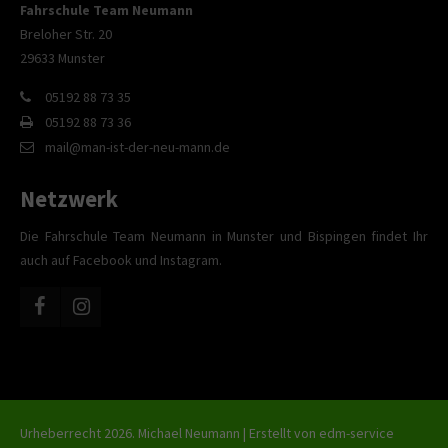
Fahrschule Team Neumann
Breloher Str. 20
29633 Munster
05192 88 73 35
05192 88 73 36
mail@man-ist-der-neu-mann.de
Netzwerk
Die Fahrschule Team Neumann in Munster und Bispingen findet Ihr
auch auf Facebook und Instagram.
Urheberrecht 2026. Michael Neumann | Erstellt von
edm-service