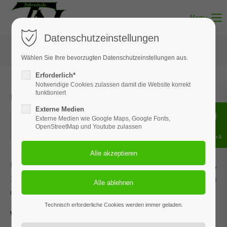
Menu
Datenschutzeinstellungen
Wählen Sie Ihre bevorzugten Datenschutzeinstellungen aus.
Erforderlich*
Notwendige Cookies zulassen damit die Website korrekt
Unterricht - Thema 11
funktioniert
Externe Medien
03.08.2026
Externe Medien wie Google Maps, Google Fonts,
OpenStreetMap und Youtube zulassen
ORT: MUNSTER
Shift+Alt+A
Dieses Ereignis wird an den Terminen 13.01.2026, 16.02.2026,
18.03.2026, 22.04.2026 und 3 weiteren Terminen wiederholt. Das
nächste Ereignis findet statt am
21.05.2022
. bis zum 03.08.2026.
Technisch erforderliche Cookies werden immer geladen.
Verhalten in besonderen Situationen.