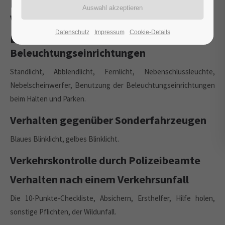
Folgen von Verstößen gegen die
Verkehrsvorschriften
Datenschutz
Impressum
Cookie-Details
Benutzung von
Beleuchtungseinrichtungen
Standlicht, Abblendlicht, Fernlicht, Nebenschlussleuchte,
Nebelscheinwerfer, Benutzung der Beleuchtungseinrichtungen
beim Halten und Parken.
Verhalten gegenüber Sonderfahrzeugen
Blaues Blinklicht, gelbes Blinklicht.
Verkehrskontrolle durch Polizeibeamte
Verhalten nach einem Verkehrsunfall
Die 10-Punkte-Checkliste, Absichern, Ersthelfer, Hilfe holen,
sonstige Pflichten, der Wildunfall.