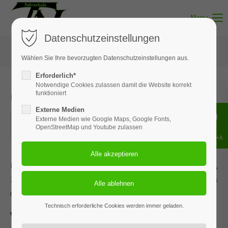
Menu
Datenschutzeinstellungen
Wählen Sie Ihre bevorzugten Datenschutzeinstellungen aus.
Erforderlich*
Notwendige Cookies zulassen damit die Website korrekt
Unterricht - Thema 11
funktioniert
Externe Medien
27.05.2026
Externe Medien wie Google Maps, Google Fonts,
OpenStreetMap und Youtube zulassen
ORT: MUNSTER
Shift+Alt+A
Dieses Ereignis wird an den Terminen 13.01.2026, 16.02.2026,
18.03.2026, 22.04.2026 und 3 weiteren Terminen wiederholt. Das
nächste Ereignis findet statt am
21.05.2022
. bis zum 03.08.2026.
Technisch erforderliche Cookies werden immer geladen.
Verhalten in besonderen Situationen.