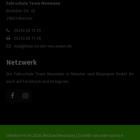
Fahrschule Team Neumann
Breloher Str. 20
29633 Munster
05192 88 73 35
05192 88 73 36
mail@man-ist-der-neu-mann.de
Netzwerk
Die Fahrschule Team Neumann in Munster und Bispingen findet Ihr
auch auf Facebook und Instagram.
Urheberrecht 2026. Michael Neumann | Erstellt von
edm-service