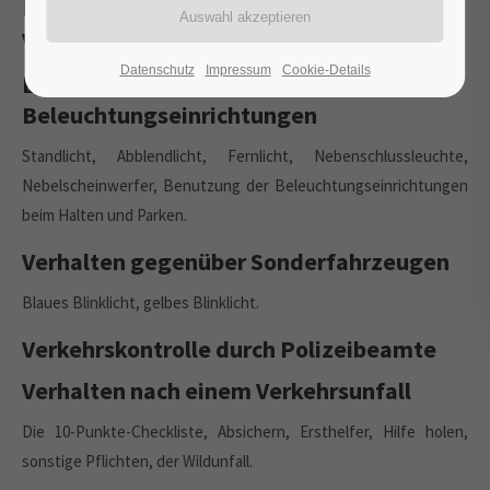
Folgen von Verstößen gegen die
Verkehrsvorschriften
Datenschutz
Impressum
Cookie-Details
Benutzung von
Beleuchtungseinrichtungen
Standlicht, Abblendlicht, Fernlicht, Nebenschlussleuchte,
Nebelscheinwerfer, Benutzung der Beleuchtungseinrichtungen
beim Halten und Parken.
Verhalten gegenüber Sonderfahrzeugen
Blaues Blinklicht, gelbes Blinklicht.
Verkehrskontrolle durch Polizeibeamte
Verhalten nach einem Verkehrsunfall
Die 10-Punkte-Checkliste, Absichern, Ersthelfer, Hilfe holen,
sonstige Pflichten, der Wildunfall.