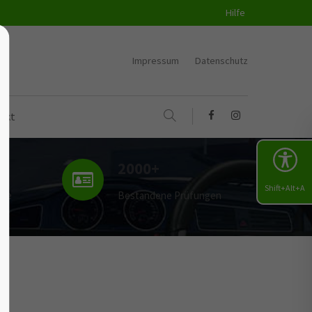
Hilfe
Impressum
Datenschutz
akt
2000+
Shift+Alt+A
uge
Bestandene Prüfungen