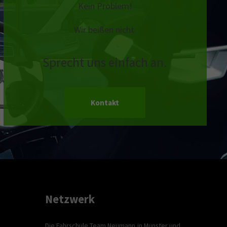
Kein Problem!
Wir beißen nicht.
Sprecht uns einfach an.
Kontakt
Netzwerk
Die Fahrschule Team Neumann in Munster und