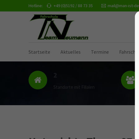
Hotline:
+49 (0)5192 / 88 73 35
mail@man-ist-de
Startseite
Aktuelles
Termine
Fahrschu
2
Standorte mit Filialen