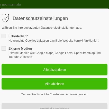
r-neu-mann.de
Datenschutzeinstellungen
Wählen Sie Ihre bevorzugten Datenschutzeinstellungen aus.
Erforderlich*
le
Lehrmittel
Kurse
Galerie
Unterricht
Kont
Notwendige Cookies zulassen damit die Website korrekt funktioniert
Externe Medien
Externe Medien wie Google Maps, Google Fonts, OpenStreetMap und
Youtube zulassen
3
100+
Fahrlehrer plus Chef
verwendete Fahrze
Technisch erforderliche Cookies werden immer geladen.