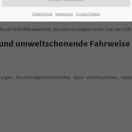
02.06.2026
ORT: BISPINGEN
Datenschutz
Impressum
Cookie-Details
26 und 02.06.2026 wiederholt. Das nächste Ereignis findet statt am
13.05
 und umweltschonende Fahrweise
ungen, Geschwindigkeitsvorschriften durch Verkehrszeichen, weiter