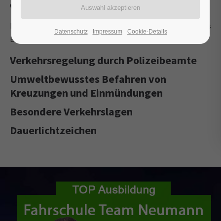
Verkehrsregelungen durch Lichtzeichen
Rot, Rot-Gelb, Grün, Gelb, Anhalten oder Weiterfahren, Gelbes
Datenschutz
Impressum
Cookie-Details
Blinklicht, 2-Farben-Ampel, Grünpfeil.
Verkehrsregelung durch Polizeibeamte
Umweltbewusstes Befahren von
Kreuzungen und Einmündungen
Besondere Verkehrslagen
Dauerlichtzeichen