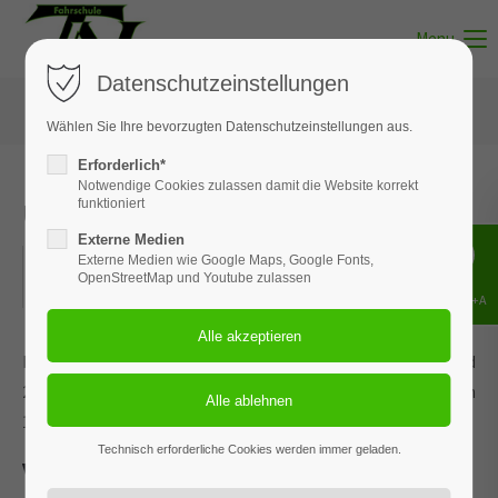
Menu
Datenschutzeinstellungen
Wählen Sie Ihre bevorzugten Datenschutzeinstellungen aus.
Erforderlich*
Notwendige Cookies zulassen damit die Website korrekt
Unterricht - Thema 06
funktioniert
Externe Medien
01.07.2025
Externe Medien wie Google Maps, Google Fonts,
OpenStreetMap und Youtube zulassen
ORT: BISPINGEN
Shift+Alt+A
Dieses Ereignis wird an den Terminen 17.02.2026, 07.04.2026 und
28.05.2026 wiederholt. Das nächste Ereignis findet statt am
11.05.2022
. bis zum 28.05.2026.
Technisch erforderliche Cookies werden immer geladen.
Verkehrsregelungen