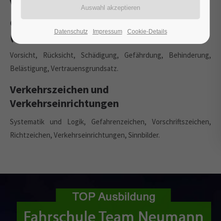
Verkehrseinrichtungen
Grundregel § 1 Straßenverkehrs-Ordnung
Datenschutz
Impressum
Cookie-Details
(StVO)
Vorsicht, Rücksicht, Schädigung, Gefährdung, Behinderung,
Belästigung, Vertrauensgrundsatz.
Verkehrszeichen und
Verkehrseinrichtungen
Systematik und Logik, Gefahrenzeichen, Vorschriftszeichen,
Richtzeichen, Verkehrseinrichtungen, Sinnbilder.