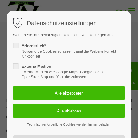
Menu
Datenschutzeinstellungen
Wählen Sie Ihre bevorzugten Datenschutzeinstellungen aus.
Erforderlich*
Notwendige Cookies zulassen damit die Website korrekt
Unterricht - Thema 03
funktioniert
Externe Medien
19.06.2025
Externe Medien wie Google Maps, Google Fonts,
OpenStreetMap und Youtube zulassen
ORT: BISPINGEN
Shift+Alt+A
Dieses Ereignis wird an den Terminen 05.02.2026, 26.03.2026 und
19.05.2026 wiederholt. Das nächste Ereignis findet statt am
05.05.2022
. bis zum 19.05.2026.
Technisch erforderliche Cookies werden immer geladen.
Grundregeln, Verkehrszeichen und