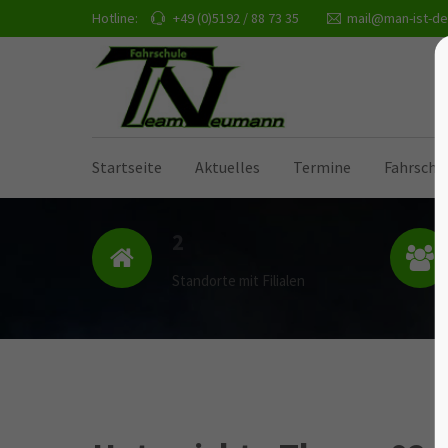
Hotline:
+49 (0)5192 / 88 73 35
mail@man-ist-de
Startseite
Aktuelles
Termine
Fahrschu
2
Standorte mit Filialen