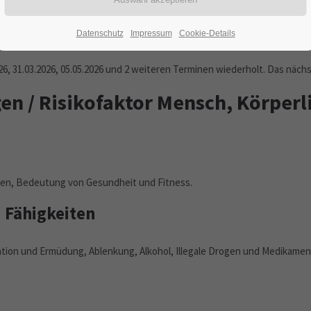
04.08.2025
ORT: MUNSTER
Datenschutz
Impressum
Cookie-Details
26, 31.03.2026, 05.05.2026 und 2 weiteren Terminen wiederholt. Das näch
en / Risikofaktor Mensch, Körperl
gen, Bedeutung von Gesundheit und Fitness.
 Fähigkeiten
ion und Ermüdung, Ablenkung, Alkohol, Illegale Drogen und Medikamen