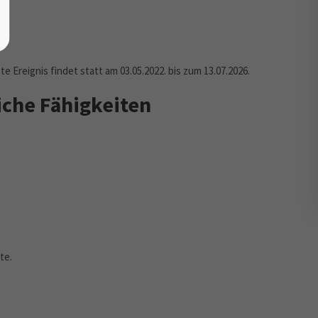
ste Ereignis findet statt am
03.05.2022
. bis zum 13.07.2026.
iche Fähigkeiten
te.