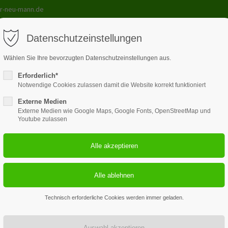
r-neu-mann.de
Datenschutzeinstellungen
Wählen Sie Ihre bevorzugten Datenschutzeinstellungen aus.
Erforderlich*
le
Lehrmittel
Kurse
Galerie
Unterricht
Kont
Notwendige Cookies zulassen damit die Website korrekt funktioniert
Externe Medien
Externe Medien wie Google Maps, Google Fonts, OpenStreetMap und
Youtube zulassen
3
100+
Fahrlehrer plus Chef
verwendete Fahrze
Technisch erforderliche Cookies werden immer geladen.