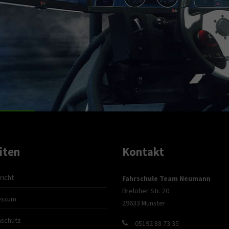
iten
Kontakt
richt
Fahrschule Team Neumann
Breloher Str. 20
essum
29633 Munster
nschutz
05192 88 73 35