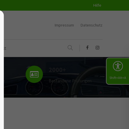
Hilfe
Impressum
Datenschutz
akt
2000+
Shift+Alt+A
uge
Bestandene Prüfungen