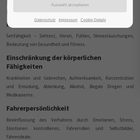
Risikofaktor Mensch, Körperliche
Fähigkeiten
Datenschutz
Impressum
Cookie-Details
Körperliche Fähigkeiten
Sehfähigkeit – Sehtest, Hören, Fühlen, Sinnestäuschungen,
Bedeutung von Gesundheit und Fitness.
Einschränkung der körperlichen
Fähigkeiten
Krankheiten und Gebrechen, Aufmerksamkeit, Konzentration
und Ermüdung, Ablenkung, Alkohol, Illegale Drogen und
Medikamente.
Fahrerpersönlichkeit
Beeinflussung des Verhaltens durch Emotionen, Stress,
Emotionen kontrollieren, Fahrerrollen und Selbstbilder,
Fahrerideale.